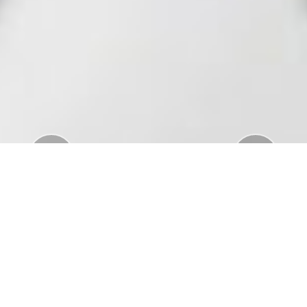
Previous
Nex
Download Standar APD Dalam Manajemen
Penanganan Covid19
Download Informatorium Obat COVID19 di
Indonesia
Download "Safe Ramadan practices in the context